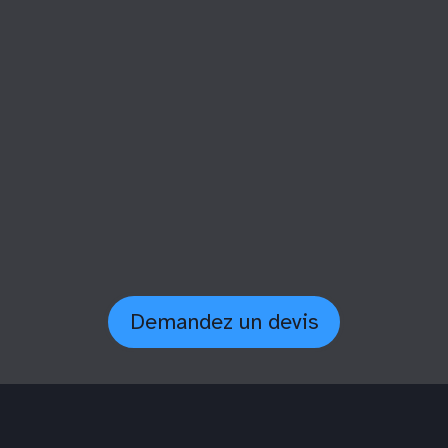
é
l’ajout de
Pour garanti
our intégrer
de maintenan
namique et
de fonctionna
Demandez un devis
s