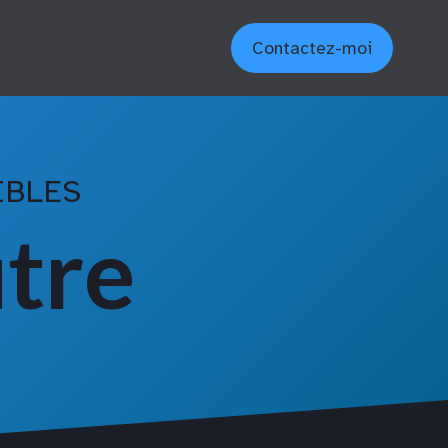
Contactez-moi
IBLES
utre