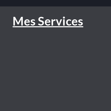
Mes Services
Création de sites Web
s un entretien pour cerner vos besoins, je conçois votre site We
parfaitement adapté à votre entreprise et à votre activit